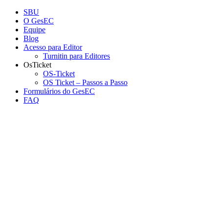
Conteúdo principal
Menu principal
Rodapé
SBU
O GesEC
Equipe
Blog
Acesso para Editor
Turnitin para Editores
OsTicket
OS-Ticket
OS Ticket – Passos a Passo
Formulários do GesEC
FAQ
Aumentar fonte
Diminuir fonte