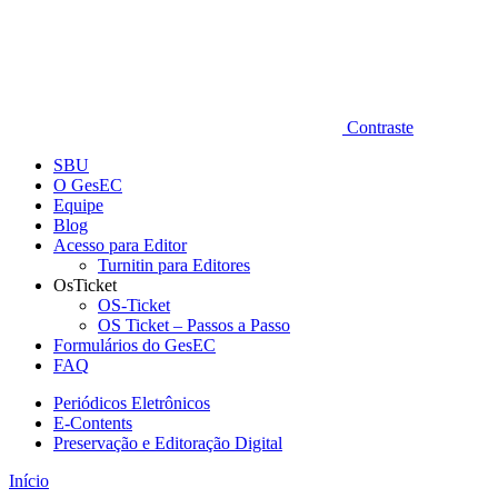
Contraste
SBU
O GesEC
Equipe
Blog
Acesso para Editor
Turnitin para Editores
OsTicket
OS-Ticket
OS Ticket – Passos a Passo
Formulários do GesEC
FAQ
Periódicos Eletrônicos
E-Contents
Preservação e Editoração Digital
Início