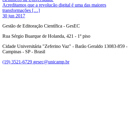
Acreditamos que a revolução digital é uma das maiores
transformações […]
30 jun 2017
Gestão de Editoração Científica - GesEC
Rua Sérgio Buarque de Holanda, 421 - 1º piso
Cidade Universitária "Zeferino Vaz" - Barão Geraldo 13083-859 -
Campinas - SP - Brasil
(19) 3521-6729
gesec@unicamp.br
Link para o Facebook
Link para o Linkedin