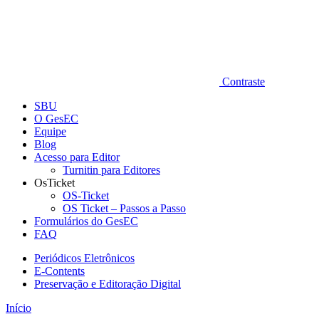
Contraste
SBU
O GesEC
Equipe
Blog
Acesso para Editor
Turnitin para Editores
OsTicket
OS-Ticket
OS Ticket – Passos a Passo
Formulários do GesEC
FAQ
Periódicos Eletrônicos
E-Contents
Preservação e Editoração Digital
Início