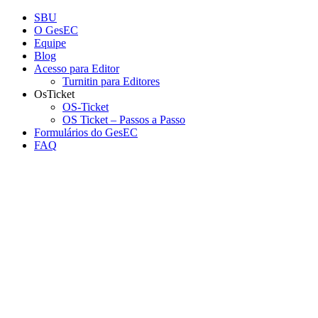
Conteúdo principal
Menu principal
Rodapé
SBU
O GesEC
Equipe
Blog
Acesso para Editor
Turnitin para Editores
OsTicket
OS-Ticket
OS Ticket – Passos a Passo
Formulários do GesEC
FAQ
Aumentar fonte
Diminuir fonte