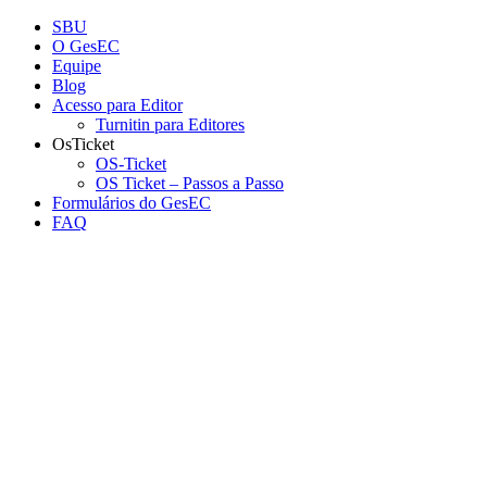
Conteúdo principal
Menu principal
Rodapé
SBU
O GesEC
Equipe
Blog
Acesso para Editor
Turnitin para Editores
OsTicket
OS-Ticket
OS Ticket – Passos a Passo
Formulários do GesEC
FAQ
Aumentar fonte
Diminuir fonte