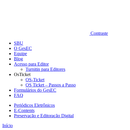
Contraste
SBU
O GesEC
Equipe
Blog
Acesso para Editor
Turnitin para Editores
OsTicket
OS-Ticket
OS Ticket – Passos a Passo
Formulários do GesEC
FAQ
Periódicos Eletrônicos
E-Contents
Preservação e Editoração Digital
Início