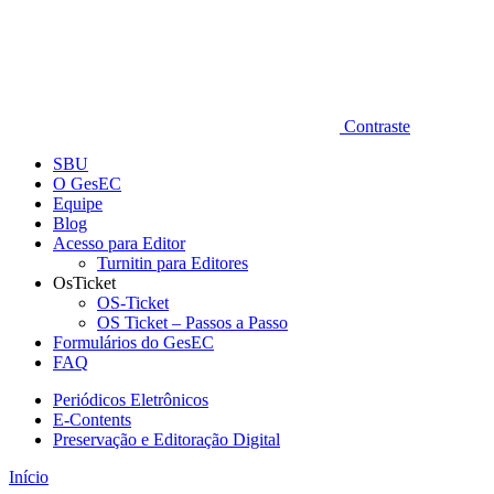
Contraste
SBU
O GesEC
Equipe
Blog
Acesso para Editor
Turnitin para Editores
OsTicket
OS-Ticket
OS Ticket – Passos a Passo
Formulários do GesEC
FAQ
Periódicos Eletrônicos
E-Contents
Preservação e Editoração Digital
Início