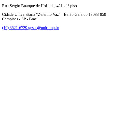
Rua Sérgio Buarque de Holanda, 421 - 1º piso
Cidade Universitária "Zeferino Vaz" - Barão Geraldo 13083-859 -
Campinas - SP - Brasil
(19) 3521-6729
gesec@unicamp.br
Link para o Facebook
Link para o Linkedin
Link para o Youtube