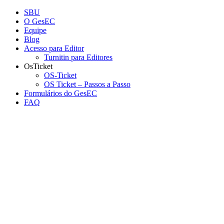
Conteúdo principal
Menu principal
Rodapé
SBU
O GesEC
Equipe
Blog
Acesso para Editor
Turnitin para Editores
OsTicket
OS-Ticket
OS Ticket – Passos a Passo
Formulários do GesEC
FAQ
Aumentar fonte
Diminuir fonte