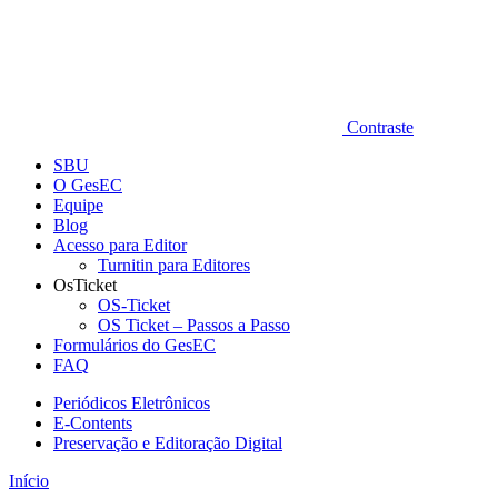
Contraste
SBU
O GesEC
Equipe
Blog
Acesso para Editor
Turnitin para Editores
OsTicket
OS-Ticket
OS Ticket – Passos a Passo
Formulários do GesEC
FAQ
Periódicos Eletrônicos
E-Contents
Preservação e Editoração Digital
Início