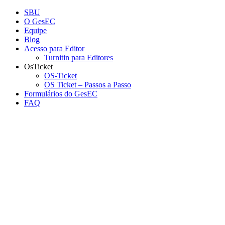
Conteúdo principal
Menu principal
Rodapé
SBU
O GesEC
Equipe
Blog
Acesso para Editor
Turnitin para Editores
OsTicket
OS-Ticket
OS Ticket – Passos a Passo
Formulários do GesEC
FAQ
Aumentar fonte
Diminuir fonte