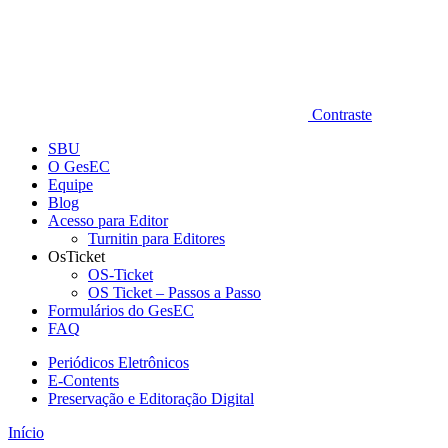
Contraste
SBU
O GesEC
Equipe
Blog
Acesso para Editor
Turnitin para Editores
OsTicket
OS-Ticket
OS Ticket – Passos a Passo
Formulários do GesEC
FAQ
Periódicos Eletrônicos
E-Contents
Preservação e Editoração Digital
Início