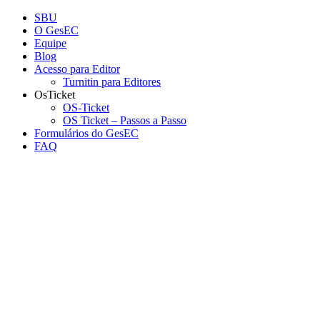
Conteúdo principal
Menu principal
Rodapé
SBU
O GesEC
Equipe
Blog
Acesso para Editor
Turnitin para Editores
OsTicket
OS-Ticket
OS Ticket – Passos a Passo
Formulários do GesEC
FAQ
Aumentar fonte
Diminuir fonte