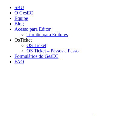
Conteúdo principal
Menu principal
Rodapé
SBU
O GesEC
Equipe
Blog
Acesso para Editor
Turnitin para Editores
OsTicket
OS-Ticket
OS Ticket – Passos a Passo
Formulários do GesEC
FAQ
Aumentar fonte