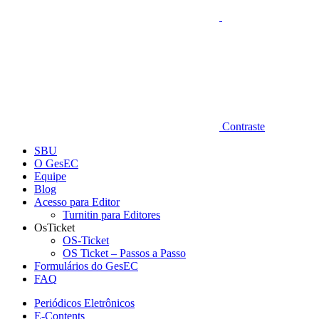
Contraste
SBU
O GesEC
Equipe
Blog
Acesso para Editor
Turnitin para Editores
OsTicket
OS-Ticket
OS Ticket – Passos a Passo
Formulários do GesEC
FAQ
Periódicos Eletrônicos
E-Contents