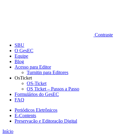
Contraste
SBU
O GesEC
Equipe
Blog
Acesso para Editor
Turnitin para Editores
OsTicket
OS-Ticket
OS Ticket – Passos a Passo
Formulários do GesEC
FAQ
Periódicos Eletrônicos
E-Contents
Preservação e Editoração Digital
Início