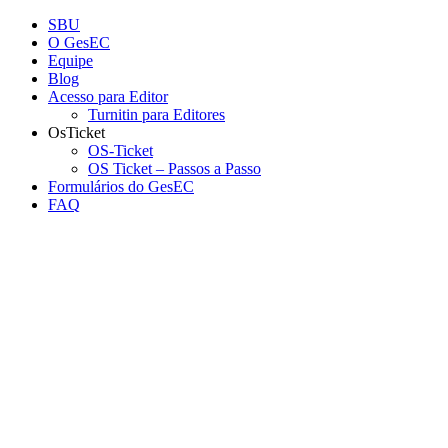
Conteúdo principal
Menu principal
Rodapé
SBU
O GesEC
Equipe
Blog
Acesso para Editor
Turnitin para Editores
OsTicket
OS-Ticket
OS Ticket – Passos a Passo
Formulários do GesEC
FAQ
Aumentar fonte
Diminuir fonte