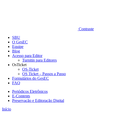
Contraste
SBU
O GesEC
Equipe
Blog
Acesso para Editor
Turnitin para Editores
OsTicket
OS-Ticket
OS Ticket – Passos a Passo
Formulários do GesEC
FAQ
Periódicos Eletrônicos
E-Contents
Preservação e Editoração Digital
Início