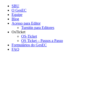
Conteúdo principal
Menu principal
Rodapé
SBU
O GesEC
Equipe
Blog
Acesso para Editor
Turnitin para Editores
OsTicket
OS-Ticket
OS Ticket – Passos a Passo
Formulários do GesEC
FAQ
Aumentar fonte
Diminuir fonte