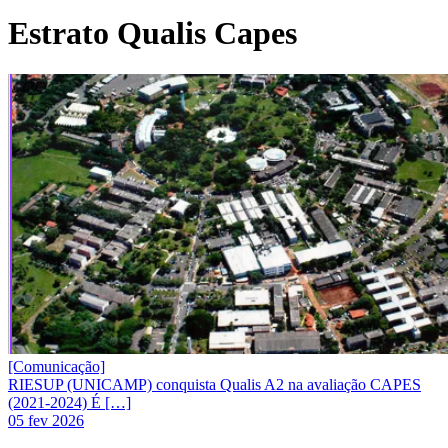
Estrato Qualis Capes
[Comunicação]
RIESUP (UNICAMP) conquista Qualis A2 na avaliação CAPES
(2021-2024) É […]
05 fev 2026