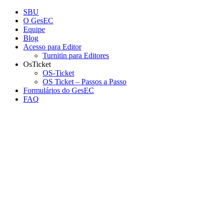
Conteúdo principal
Menu principal
Rodapé
SBU
O GesEC
Equipe
Blog
Acesso para Editor
Turnitin para Editores
OsTicket
OS-Ticket
OS Ticket – Passos a Passo
Formulários do GesEC
FAQ
Aumentar fonte
Diminuir fonte