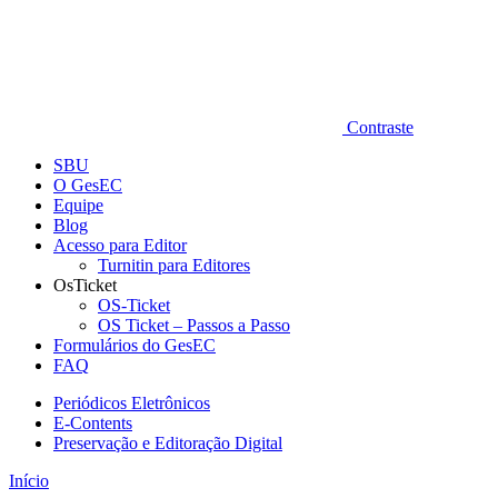
Contraste
SBU
O GesEC
Equipe
Blog
Acesso para Editor
Turnitin para Editores
OsTicket
OS-Ticket
OS Ticket – Passos a Passo
Formulários do GesEC
FAQ
Periódicos Eletrônicos
E-Contents
Preservação e Editoração Digital
Início