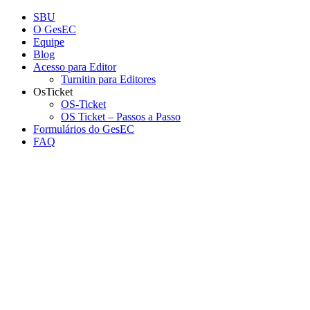
Conteúdo principal
Menu principal
Rodapé
SBU
O GesEC
Equipe
Blog
Acesso para Editor
Turnitin para Editores
OsTicket
OS-Ticket
OS Ticket – Passos a Passo
Formulários do GesEC
FAQ
Aumentar fonte
Diminuir fonte