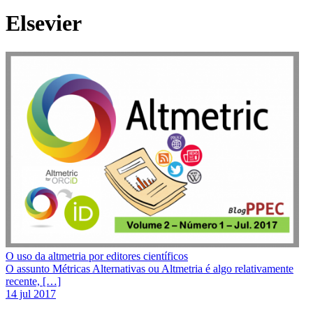
Elsevier
O uso da altmetria por editores científicos
O assunto Métricas Alternativas ou Altmetria é algo relativamente
recente, […]
14 jul 2017