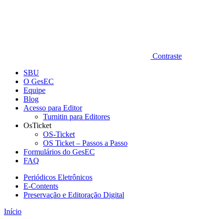
Contraste
SBU
O GesEC
Equipe
Blog
Acesso para Editor
Turnitin para Editores
OsTicket
OS-Ticket
OS Ticket – Passos a Passo
Formulários do GesEC
FAQ
Periódicos Eletrônicos
E-Contents
Preservação e Editoração Digital
Início