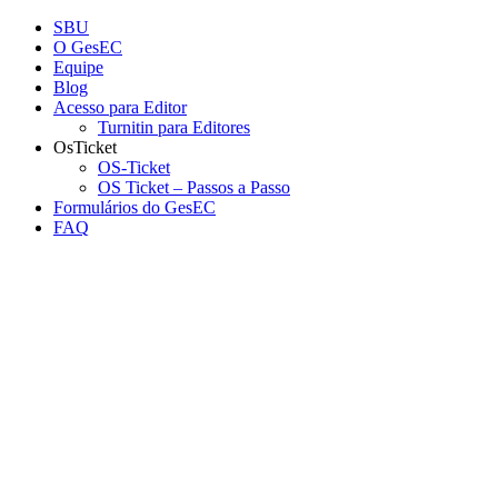
Conteúdo principal
Menu principal
Rodapé
SBU
O GesEC
Equipe
Blog
Acesso para Editor
Turnitin para Editores
OsTicket
OS-Ticket
OS Ticket – Passos a Passo
Formulários do GesEC
FAQ
Aumentar fonte
Diminuir fonte