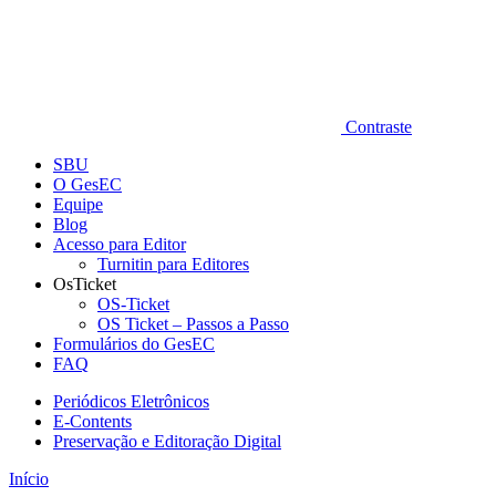
Contraste
SBU
O GesEC
Equipe
Blog
Acesso para Editor
Turnitin para Editores
OsTicket
OS-Ticket
OS Ticket – Passos a Passo
Formulários do GesEC
FAQ
Periódicos Eletrônicos
E-Contents
Preservação e Editoração Digital
Início