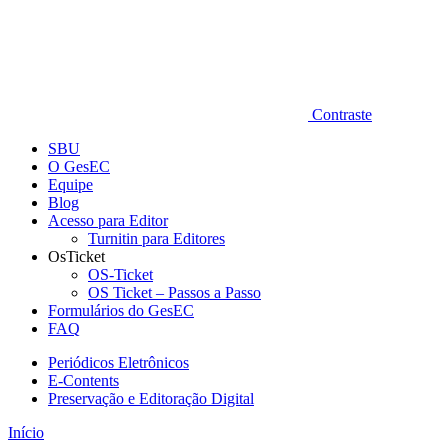
Contraste
SBU
O GesEC
Equipe
Blog
Acesso para Editor
Turnitin para Editores
OsTicket
OS-Ticket
OS Ticket – Passos a Passo
Formulários do GesEC
FAQ
Periódicos Eletrônicos
E-Contents
Preservação e Editoração Digital
Início