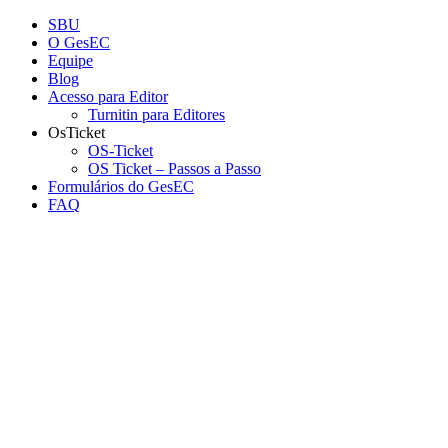
Conteúdo principal
Menu principal
Rodapé
SBU
O GesEC
Equipe
Blog
Acesso para Editor
Turnitin para Editores
OsTicket
OS-Ticket
OS Ticket – Passos a Passo
Formulários do GesEC
FAQ
Aumentar fonte
Diminuir fonte