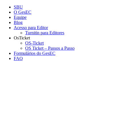
Conteúdo principal
Menu principal
Rodapé
SBU
O GesEC
Equipe
Blog
Acesso para Editor
Turnitin para Editores
OsTicket
OS-Ticket
OS Ticket – Passos a Passo
Formulários do GesEC
FAQ
Aumentar fonte
Diminuir fonte