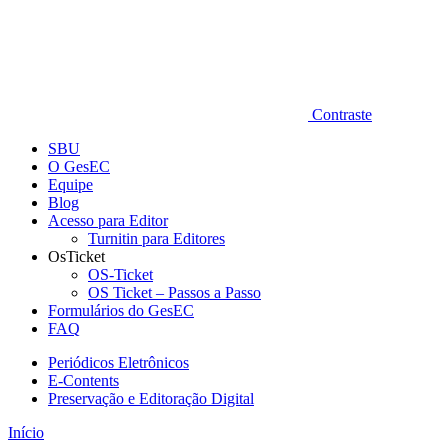
Contraste
SBU
O GesEC
Equipe
Blog
Acesso para Editor
Turnitin para Editores
OsTicket
OS-Ticket
OS Ticket – Passos a Passo
Formulários do GesEC
FAQ
Periódicos Eletrônicos
E-Contents
Preservação e Editoração Digital
Início