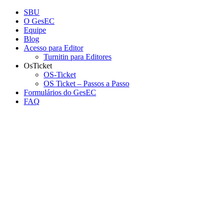
Conteúdo principal
Menu principal
Rodapé
SBU
O GesEC
Equipe
Blog
Acesso para Editor
Turnitin para Editores
OsTicket
OS-Ticket
OS Ticket – Passos a Passo
Formulários do GesEC
FAQ
Aumentar fonte
Diminuir fonte