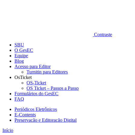
Contraste
SBU
O GesEC
Equipe
Blog
Acesso para Editor
Turnitin para Editores
OsTicket
OS-Ticket
OS Ticket – Passos a Passo
Formulários do GesEC
FAQ
Periódicos Eletrônicos
E-Contents
Preservação e Editoração Digital
Início