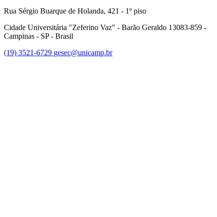
Rua Sérgio Buarque de Holanda, 421 - 1º piso
Cidade Universitária "Zeferino Vaz" - Barão Geraldo 13083-859 -
Campinas - SP - Brasil
(19) 3521-6729
gesec@unicamp.br
Link para o Facebook
Link para o Linkedin
Link para o Youtube