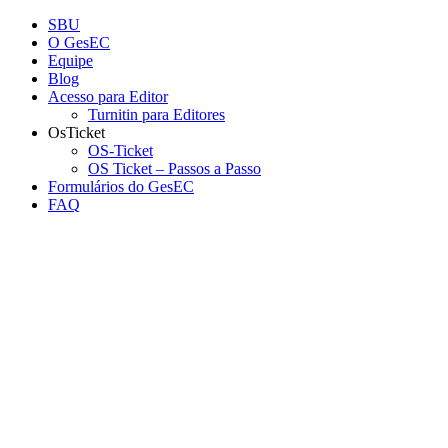
Conteúdo principal
Menu principal
Rodapé
SBU
O GesEC
Equipe
Blog
Acesso para Editor
Turnitin para Editores
OsTicket
OS-Ticket
OS Ticket – Passos a Passo
Formulários do GesEC
FAQ
Aumentar fonte
Diminuir fonte