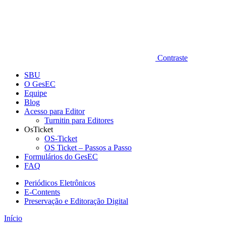
Contraste
SBU
O GesEC
Equipe
Blog
Acesso para Editor
Turnitin para Editores
OsTicket
OS-Ticket
OS Ticket – Passos a Passo
Formulários do GesEC
FAQ
Periódicos Eletrônicos
E-Contents
Preservação e Editoração Digital
Início