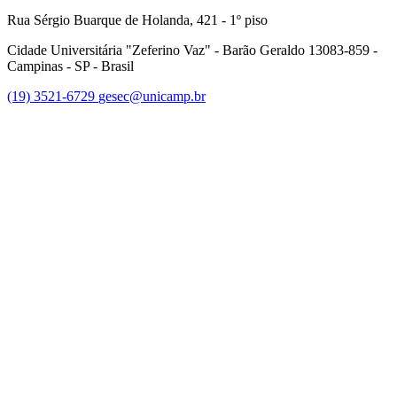
Rua Sérgio Buarque de Holanda, 421 - 1º piso
Cidade Universitária "Zeferino Vaz" - Barão Geraldo 13083-859 -
Campinas - SP - Brasil
(19) 3521-6729
gesec@unicamp.br
Link para o Facebook
Link para o Linkedin
Link para o Youtube