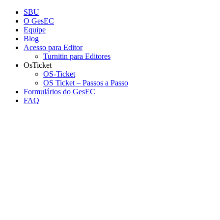
Conteúdo principal
Menu principal
Rodapé
SBU
O GesEC
Equipe
Blog
Acesso para Editor
Turnitin para Editores
OsTicket
OS-Ticket
OS Ticket – Passos a Passo
Formulários do GesEC
FAQ
Aumentar fonte
Diminuir fonte