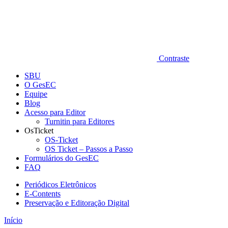
Contraste
SBU
O GesEC
Equipe
Blog
Acesso para Editor
Turnitin para Editores
OsTicket
OS-Ticket
OS Ticket – Passos a Passo
Formulários do GesEC
FAQ
Periódicos Eletrônicos
E-Contents
Preservação e Editoração Digital
Início