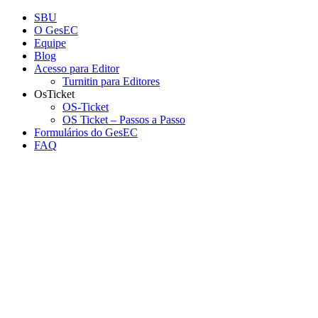
Conteúdo principal
Menu principal
Rodapé
SBU
O GesEC
Equipe
Blog
Acesso para Editor
Turnitin para Editores
OsTicket
OS-Ticket
OS Ticket – Passos a Passo
Formulários do GesEC
FAQ
Aumentar fonte
Diminuir fonte