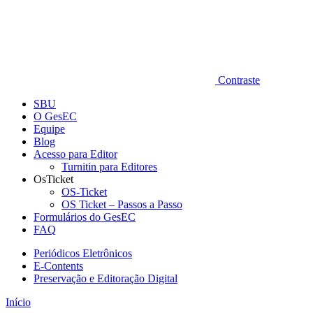
Contraste
SBU
O GesEC
Equipe
Blog
Acesso para Editor
Turnitin para Editores
OsTicket
OS-Ticket
OS Ticket – Passos a Passo
Formulários do GesEC
FAQ
Periódicos Eletrônicos
E-Contents
Preservação e Editoração Digital
Início