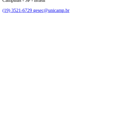
Campinas - SP - Brasil
(19) 3521-6729
gesec@unicamp.br
Link para o Facebook
Link para o Linkedin
Link para o Youtube