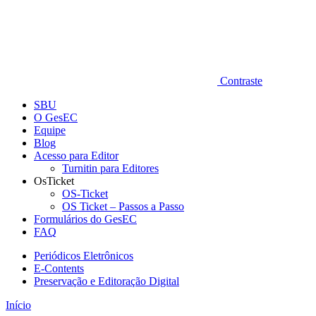
Contraste
SBU
O GesEC
Equipe
Blog
Acesso para Editor
Turnitin para Editores
OsTicket
OS-Ticket
OS Ticket – Passos a Passo
Formulários do GesEC
FAQ
Periódicos Eletrônicos
E-Contents
Preservação e Editoração Digital
Início