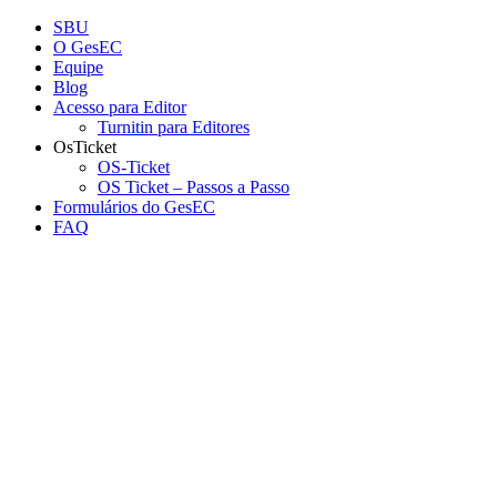
Conteúdo principal
Menu principal
Rodapé
SBU
O GesEC
Equipe
Blog
Acesso para Editor
Turnitin para Editores
OsTicket
OS-Ticket
OS Ticket – Passos a Passo
Formulários do GesEC
FAQ
Aumentar fonte
Diminuir fonte