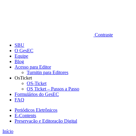
Contraste
SBU
O GesEC
Equipe
Blog
Acesso para Editor
Turnitin para Editores
OsTicket
OS-Ticket
OS Ticket – Passos a Passo
Formulários do GesEC
FAQ
Periódicos Eletrônicos
E-Contents
Preservação e Editoração Digital
Início