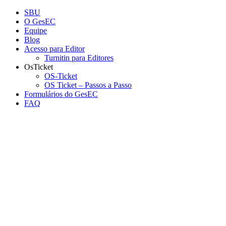
Conteúdo principal
Menu principal
Rodapé
SBU
O GesEC
Equipe
Blog
Acesso para Editor
Turnitin para Editores
OsTicket
OS-Ticket
OS Ticket – Passos a Passo
Formulários do GesEC
FAQ
Aumentar fonte
Diminuir fonte