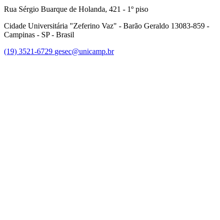
Rua Sérgio Buarque de Holanda, 421 - 1º piso
Cidade Universitária "Zeferino Vaz" - Barão Geraldo 13083-859 -
Campinas - SP - Brasil
(19) 3521-6729
gesec@unicamp.br
Link para o Facebook
Link para o Linkedin
Link para o Youtube