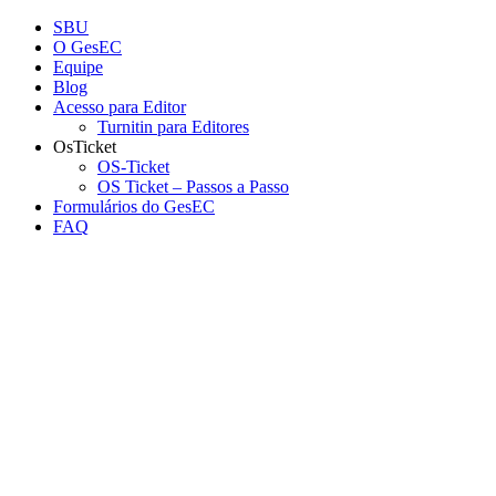
Conteúdo principal
Menu principal
Rodapé
SBU
O GesEC
Equipe
Blog
Acesso para Editor
Turnitin para Editores
OsTicket
OS-Ticket
OS Ticket – Passos a Passo
Formulários do GesEC
FAQ
Aumentar fonte
Diminuir fonte