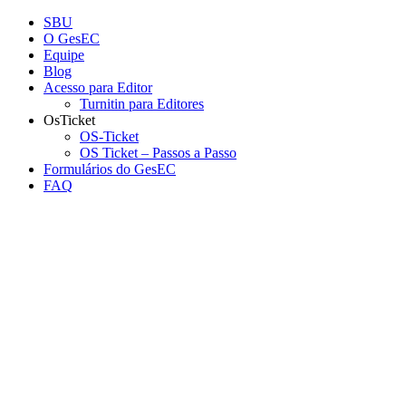
Conteúdo principal
Menu principal
Rodapé
SBU
O GesEC
Equipe
Blog
Acesso para Editor
Turnitin para Editores
OsTicket
OS-Ticket
OS Ticket – Passos a Passo
Formulários do GesEC
FAQ
Aumentar fonte
Diminuir fonte