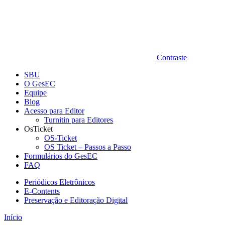
Contraste
SBU
O GesEC
Equipe
Blog
Acesso para Editor
Turnitin para Editores
OsTicket
OS-Ticket
OS Ticket – Passos a Passo
Formulários do GesEC
FAQ
Periódicos Eletrônicos
E-Contents
Preservação e Editoração Digital
Início