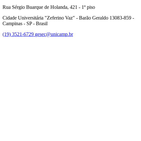
Rua Sérgio Buarque de Holanda, 421 - 1º piso
Cidade Universitária "Zeferino Vaz" - Barão Geraldo 13083-859 -
Campinas - SP - Brasil
(19) 3521-6729
gesec@unicamp.br
Link para o Facebook
Link para o Linkedin
Link para o Youtube