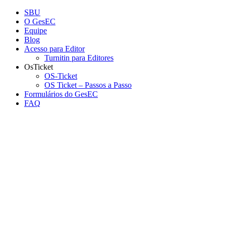
Conteúdo principal
Menu principal
Rodapé
SBU
O GesEC
Equipe
Blog
Acesso para Editor
Turnitin para Editores
OsTicket
OS-Ticket
OS Ticket – Passos a Passo
Formulários do GesEC
FAQ
Aumentar fonte
Diminuir fonte