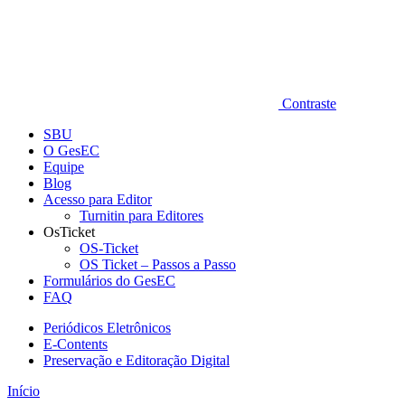
Contraste
SBU
O GesEC
Equipe
Blog
Acesso para Editor
Turnitin para Editores
OsTicket
OS-Ticket
OS Ticket – Passos a Passo
Formulários do GesEC
FAQ
Periódicos Eletrônicos
E-Contents
Preservação e Editoração Digital
Início