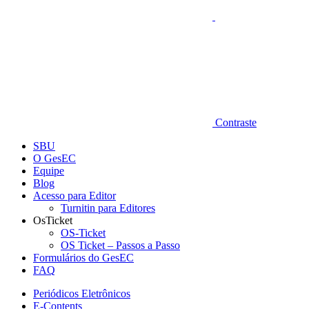
Contraste
SBU
O GesEC
Equipe
Blog
Acesso para Editor
Turnitin para Editores
OsTicket
OS-Ticket
OS Ticket – Passos a Passo
Formulários do GesEC
FAQ
Periódicos Eletrônicos
E-Contents