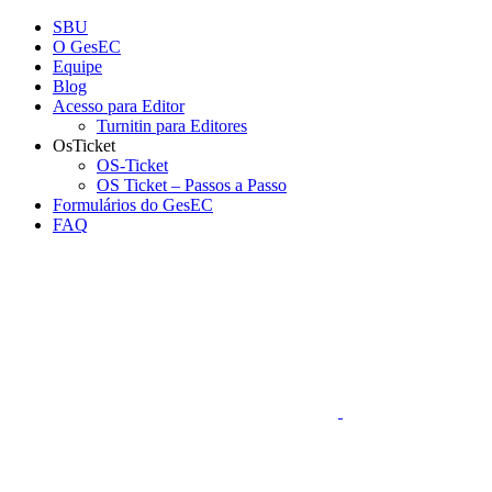
Conteúdo principal
Menu principal
Rodapé
SBU
O GesEC
Equipe
Blog
Acesso para Editor
Turnitin para Editores
OsTicket
OS-Ticket
OS Ticket – Passos a Passo
Formulários do GesEC
FAQ
Aumentar fonte