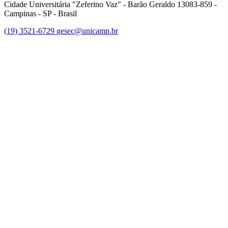
Cidade Universitária "Zeferino Vaz" - Barão Geraldo 13083-859 -
Campinas - SP - Brasil
(19) 3521-6729
gesec@unicamp.br
Link para o Facebook
Link para o Linkedin
Link para o Youtube