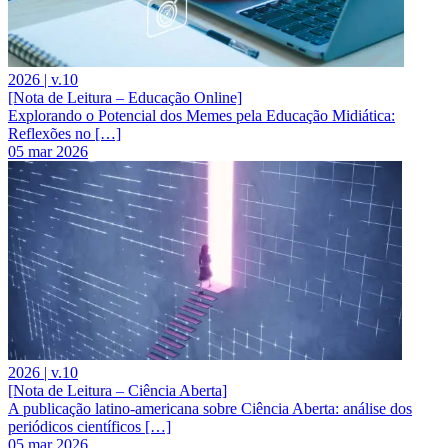
2026 | v.10
[Nota de Leitura – Educação Online]
Explorando o Potencial dos Memes pela Educação Midiática:
Reflexões no […]
05 mar 2026
2026 | v.10
[Nota de Leitura – Ciência Aberta]
A publicação latino-americana sobre Ciência Aberta: análise dos
periódicos científicos […]
05 mar 2026