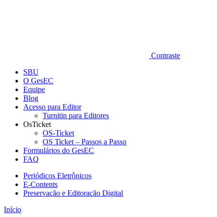
Contraste
SBU
O GesEC
Equipe
Blog
Acesso para Editor
Turnitin para Editores
OsTicket
OS-Ticket
OS Ticket – Passos a Passo
Formulários do GesEC
FAQ
Periódicos Eletrônicos
E-Contents
Preservação e Editoração Digital
Início