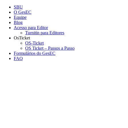
Conteúdo principal
Menu principal
Rodapé
SBU
O GesEC
Equipe
Blog
Acesso para Editor
Turnitin para Editores
OsTicket
OS-Ticket
OS Ticket – Passos a Passo
Formulários do GesEC
FAQ
Aumentar fonte
Diminuir fonte