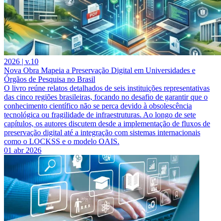
2026 | v.10
Nova Obra Mapeia a Preservação Digital em Universidades e
Órgãos de Pesquisa no Brasil
O livro reúne relatos detalhados de seis instituições representativas
das cinco regiões brasileiras, focando no desafio de garantir que o
conhecimento científico não se perca devido à obsolescência
tecnológica ou fragilidade de infraestruturas. Ao longo de sete
capítulos, os autores discutem desde a implementação de fluxos de
preservação digital até a integração com sistemas internacionais
como o LOCKSS e o modelo OAIS.
01 abr 2026