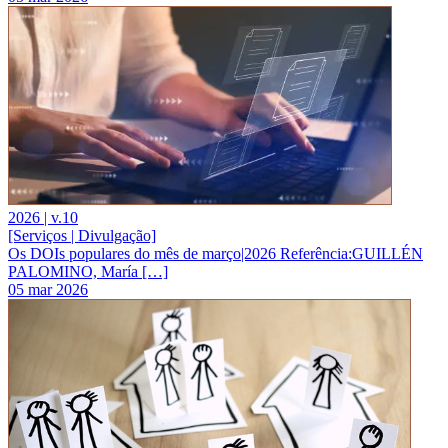
2026 | v.10
[Serviços | Divulgação]
Os DOIs populares do mês de março|2026 Referência:GUILLÉN
PALOMINO, María […]
05 mar 2026