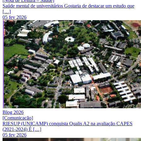
[Nota de Leitura – Saúde]
Saúde mental de universitários Gostaria de destacar um estudo que
[…]
05 fev 2026
Blog 2026
[Comunicação]
RIESUP (UNICAMP) conquista Qualis A2 na avaliação CAPES
(2021-2024) É […]
05 fev 2026