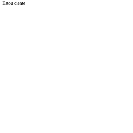
Estou ciente
Ir para o topo