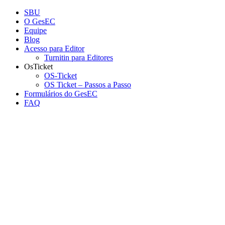
Conteúdo principal
Menu principal
Rodapé
SBU
O GesEC
Equipe
Blog
Acesso para Editor
Turnitin para Editores
OsTicket
OS-Ticket
OS Ticket – Passos a Passo
Formulários do GesEC
FAQ
Aumentar fonte
Diminuir fonte