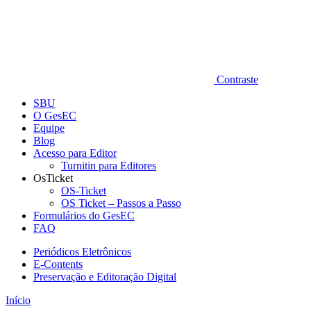
Contraste
SBU
O GesEC
Equipe
Blog
Acesso para Editor
Turnitin para Editores
OsTicket
OS-Ticket
OS Ticket – Passos a Passo
Formulários do GesEC
FAQ
Periódicos Eletrônicos
E-Contents
Preservação e Editoração Digital
Início