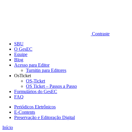
Contraste
SBU
O GesEC
Equipe
Blog
Acesso para Editor
Turnitin para Editores
OsTicket
OS-Ticket
OS Ticket – Passos a Passo
Formulários do GesEC
FAQ
Periódicos Eletrônicos
E-Contents
Preservação e Editoração Digital
Início