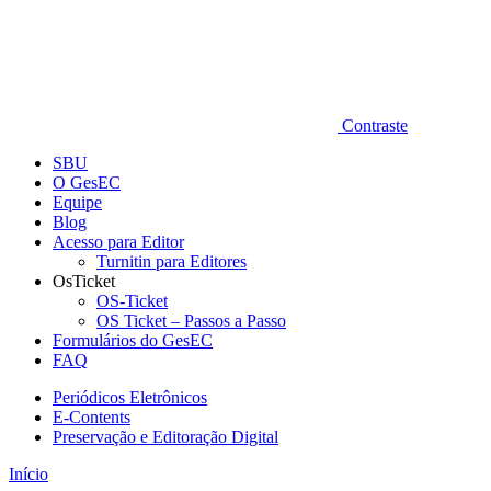
Contraste
SBU
O GesEC
Equipe
Blog
Acesso para Editor
Turnitin para Editores
OsTicket
OS-Ticket
OS Ticket – Passos a Passo
Formulários do GesEC
FAQ
Periódicos Eletrônicos
E-Contents
Preservação e Editoração Digital
Início