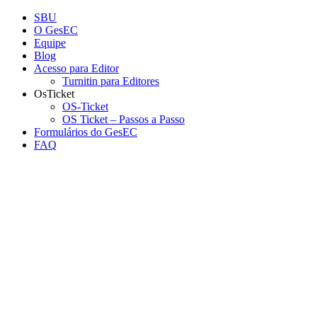
Conteúdo principal
Menu principal
Rodapé
SBU
O GesEC
Equipe
Blog
Acesso para Editor
Turnitin para Editores
OsTicket
OS-Ticket
OS Ticket – Passos a Passo
Formulários do GesEC
FAQ
Aumentar fonte
Diminuir fonte