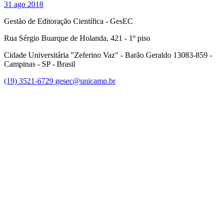
31 ago 2018
Gestão de Editoração Científica - GesEC
Rua Sérgio Buarque de Holanda, 421 - 1º piso
Cidade Universitária "Zeferino Vaz" - Barão Geraldo 13083-859 -
Campinas - SP - Brasil
(19) 3521-6729
gesec@unicamp.br
Link para o Facebook
Link para o Linkedin