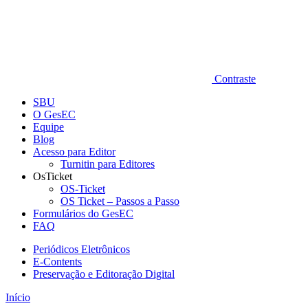
Contraste
SBU
O GesEC
Equipe
Blog
Acesso para Editor
Turnitin para Editores
OsTicket
OS-Ticket
OS Ticket – Passos a Passo
Formulários do GesEC
FAQ
Periódicos Eletrônicos
E-Contents
Preservação e Editoração Digital
Início