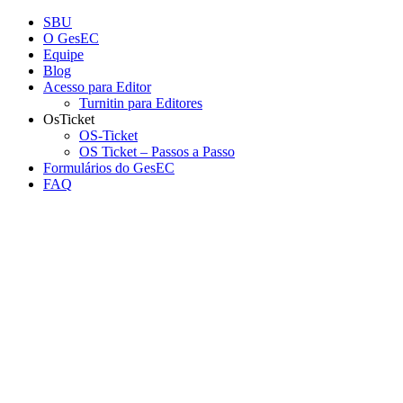
Conteúdo principal
Menu principal
Rodapé
SBU
O GesEC
Equipe
Blog
Acesso para Editor
Turnitin para Editores
OsTicket
OS-Ticket
OS Ticket – Passos a Passo
Formulários do GesEC
FAQ
Aumentar fonte
Diminuir fonte