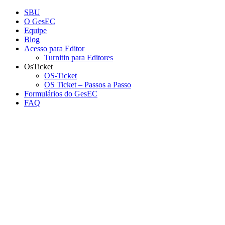
Conteúdo principal
Menu principal
Rodapé
SBU
O GesEC
Equipe
Blog
Acesso para Editor
Turnitin para Editores
OsTicket
OS-Ticket
OS Ticket – Passos a Passo
Formulários do GesEC
FAQ
Aumentar fonte
Diminuir fonte