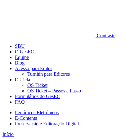
Contraste
SBU
O GesEC
Equipe
Blog
Acesso para Editor
Turnitin para Editores
OsTicket
OS-Ticket
OS Ticket – Passos a Passo
Formulários do GesEC
FAQ
Periódicos Eletrônicos
E-Contents
Preservação e Editoração Digital
Início