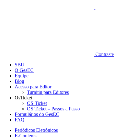
Contraste
SBU
O GesEC
Equipe
Blog
Acesso para Editor
Turnitin para Editores
OsTicket
OS-Ticket
OS Ticket – Passos a Passo
Formulários do GesEC
FAQ
Periódicos Eletrônicos
E-Contents