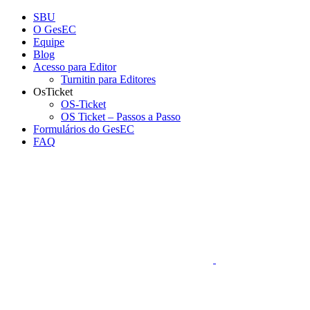
Conteúdo principal
Menu principal
Rodapé
SBU
O GesEC
Equipe
Blog
Acesso para Editor
Turnitin para Editores
OsTicket
OS-Ticket
OS Ticket – Passos a Passo
Formulários do GesEC
FAQ
Aumentar fonte