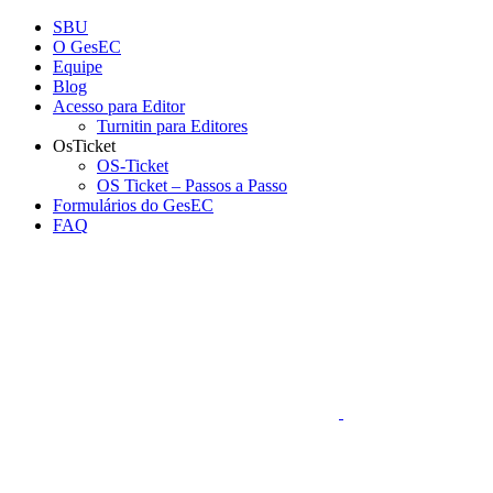
Conteúdo principal
Menu principal
Rodapé
SBU
O GesEC
Equipe
Blog
Acesso para Editor
Turnitin para Editores
OsTicket
OS-Ticket
OS Ticket – Passos a Passo
Formulários do GesEC
FAQ
Aumentar fonte