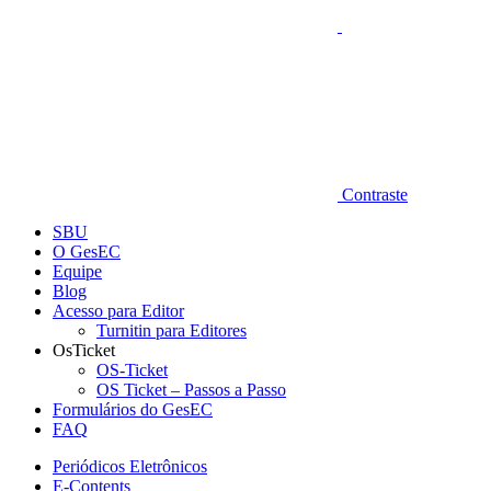
Contraste
SBU
O GesEC
Equipe
Blog
Acesso para Editor
Turnitin para Editores
OsTicket
OS-Ticket
OS Ticket – Passos a Passo
Formulários do GesEC
FAQ
Periódicos Eletrônicos
E-Contents