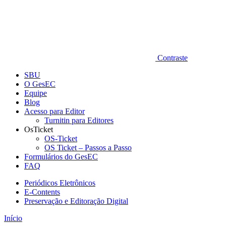
Contraste
SBU
O GesEC
Equipe
Blog
Acesso para Editor
Turnitin para Editores
OsTicket
OS-Ticket
OS Ticket – Passos a Passo
Formulários do GesEC
FAQ
Periódicos Eletrônicos
E-Contents
Preservação e Editoração Digital
Início