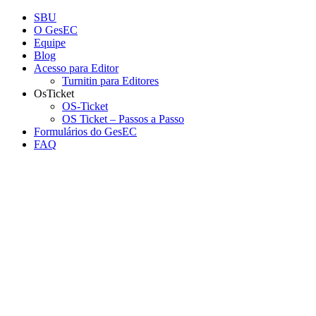
Conteúdo principal
Menu principal
Rodapé
SBU
O GesEC
Equipe
Blog
Acesso para Editor
Turnitin para Editores
OsTicket
OS-Ticket
OS Ticket – Passos a Passo
Formulários do GesEC
FAQ
Aumentar fonte
Diminuir fonte