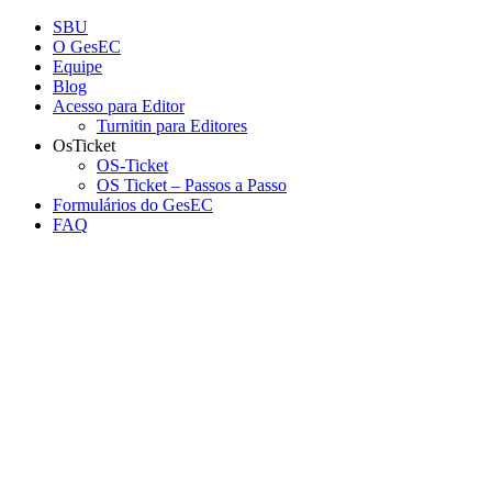
Conteúdo principal
Menu principal
Rodapé
SBU
O GesEC
Equipe
Blog
Acesso para Editor
Turnitin para Editores
OsTicket
OS-Ticket
OS Ticket – Passos a Passo
Formulários do GesEC
FAQ
Aumentar fonte
Diminuir fonte