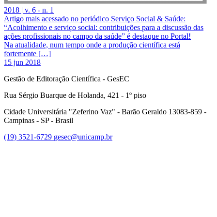
2018 | v. 6 - n. 1
Artigo mais acessado no periódico Serviço Social & Saúde:
“Acolhimento e serviço social: contribuições para a discussão das
ações profissionais no campo da saúde” é destaque no Portal!
Na atualidade, num tempo onde a produção científica está
fortemente […]
15 jun 2018
Gestão de Editoração Científica - GesEC
Rua Sérgio Buarque de Holanda, 421 - 1º piso
Cidade Universitária "Zeferino Vaz" - Barão Geraldo 13083-859 -
Campinas - SP - Brasil
(19) 3521-6729
gesec@unicamp.br
Link para o Facebook