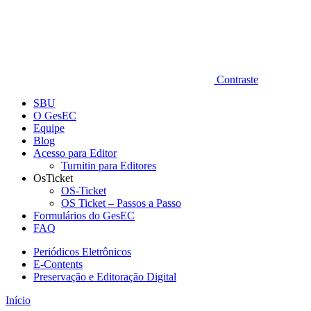
Contraste
SBU
O GesEC
Equipe
Blog
Acesso para Editor
Turnitin para Editores
OsTicket
OS-Ticket
OS Ticket – Passos a Passo
Formulários do GesEC
FAQ
Periódicos Eletrônicos
E-Contents
Preservação e Editoração Digital
Início