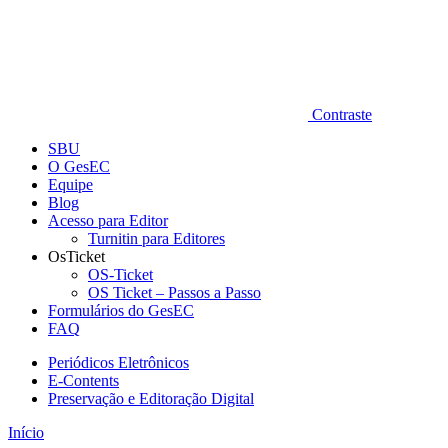
Contraste
SBU
O GesEC
Equipe
Blog
Acesso para Editor
Turnitin para Editores
OsTicket
OS-Ticket
OS Ticket – Passos a Passo
Formulários do GesEC
FAQ
Periódicos Eletrônicos
E-Contents
Preservação e Editoração Digital
Início