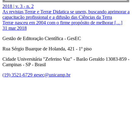
2018 | v. 3 - n. 2
As revistas Terræ e Terræ Didatica se unem, buscando aprimorar a
capacitação profissional e a difusão das Ciências da Terra
Terræ nasceu em 2004 com o firme propósito de melhorar […]
31 mar 2018
Gestão de Editoração Científica - GesEC
Rua Sérgio Buarque de Holanda, 421 - 1º piso
Cidade Universitária "Zeferino Vaz" - Barão Geraldo 13083-859 -
Campinas - SP - Brasil
(19) 3521-6729
gesec@unicamp.br
Link para o Facebook
Link para o Linkedin