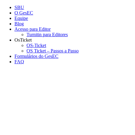
Conteúdo principal
Menu principal
Rodapé
SBU
O GesEC
Equipe
Blog
Acesso para Editor
Turnitin para Editores
OsTicket
OS-Ticket
OS Ticket – Passos a Passo
Formulários do GesEC
FAQ
Aumentar fonte
Diminuir fonte