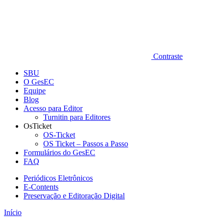
Contraste
SBU
O GesEC
Equipe
Blog
Acesso para Editor
Turnitin para Editores
OsTicket
OS-Ticket
OS Ticket – Passos a Passo
Formulários do GesEC
FAQ
Periódicos Eletrônicos
E-Contents
Preservação e Editoração Digital
Início