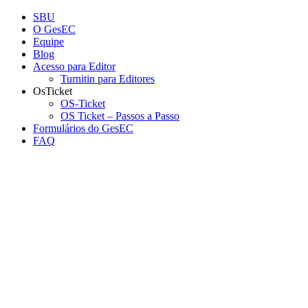
Conteúdo principal
Menu principal
Rodapé
SBU
O GesEC
Equipe
Blog
Acesso para Editor
Turnitin para Editores
OsTicket
OS-Ticket
OS Ticket – Passos a Passo
Formulários do GesEC
FAQ
Aumentar fonte
Diminuir fonte