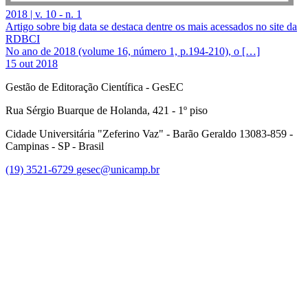
2018 | v. 10 - n. 1
Artigo sobre big data se destaca dentre os mais acessados no site da
RDBCI
No ano de 2018 (volume 16, número 1, p.194-210), o […]
15 out 2018
Gestão de Editoração Científica - GesEC
Rua Sérgio Buarque de Holanda, 421 - 1º piso
Cidade Universitária "Zeferino Vaz" - Barão Geraldo 13083-859 -
Campinas - SP - Brasil
(19) 3521-6729
gesec@unicamp.br
Link para o Facebook
Link para o Linkedin