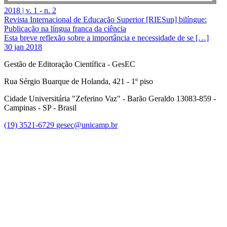
2018 | v. 1 - n. 2
Revista Internacional de Educação Superior [RIESup] bilíngue:
Publicação na língua franca da ciência
Esta breve reflexão sobre a importância e necessidade de se […]
30 jan 2018
Gestão de Editoração Científica - GesEC
Rua Sérgio Buarque de Holanda, 421 - 1º piso
Cidade Universitária "Zeferino Vaz" - Barão Geraldo 13083-859 -
Campinas - SP - Brasil
(19) 3521-6729
gesec@unicamp.br
Link para o Facebook
Link para o Linkedin