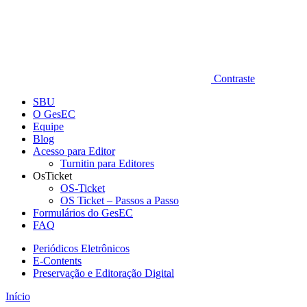
Contraste
SBU
O GesEC
Equipe
Blog
Acesso para Editor
Turnitin para Editores
OsTicket
OS-Ticket
OS Ticket – Passos a Passo
Formulários do GesEC
FAQ
Periódicos Eletrônicos
E-Contents
Preservação e Editoração Digital
Início