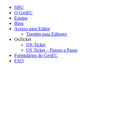
Conteúdo principal
Menu principal
Rodapé
SBU
O GesEC
Equipe
Blog
Acesso para Editor
Turnitin para Editores
OsTicket
OS-Ticket
OS Ticket – Passos a Passo
Formulários do GesEC
FAQ
Aumentar fonte
Diminuir fonte