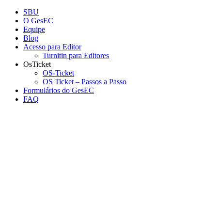
Conteúdo principal
Menu principal
Rodapé
SBU
O GesEC
Equipe
Blog
Acesso para Editor
Turnitin para Editores
OsTicket
OS-Ticket
OS Ticket – Passos a Passo
Formulários do GesEC
FAQ
Aumentar fonte
Diminuir fonte