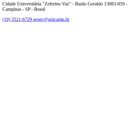
Cidade Universitária "Zeferino Vaz" - Barão Geraldo 13083-859 -
Campinas - SP - Brasil
(19) 3521-6729
gesec@unicamp.br
Link para o Facebook
Link para o Linkedin
Link para o Youtube