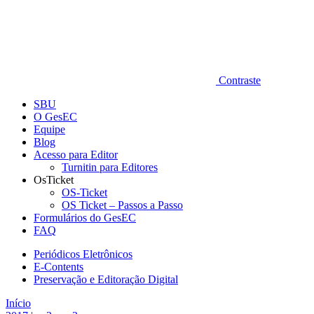
Contraste
SBU
O GesEC
Equipe
Blog
Acesso para Editor
Turnitin para Editores
OsTicket
OS-Ticket
OS Ticket – Passos a Passo
Formulários do GesEC
FAQ
Periódicos Eletrônicos
E-Contents
Preservação e Editoração Digital
Início