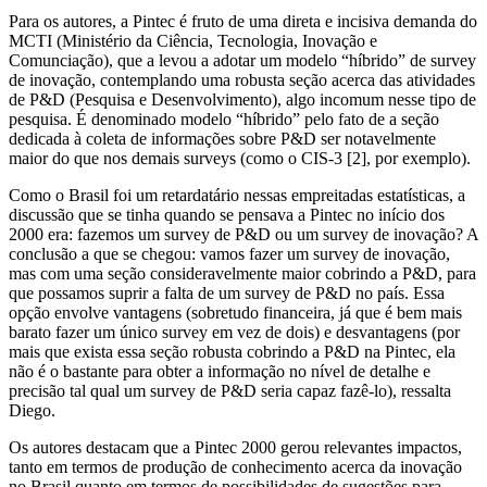
Para os autores, a Pintec é fruto de uma direta e incisiva demanda do
MCTI (Ministério da Ciência, Tecnologia, Inovação e
Comunciação), que a levou a adotar um modelo “híbrido” de survey
de inovação, contemplando uma robusta seção acerca das atividades
de P&D (Pesquisa e Desenvolvimento), algo incomum nesse tipo de
pesquisa. É denominado modelo “híbrido” pelo fato de a seção
dedicada à coleta de informações sobre P&D ser notavelmente
maior do que nos demais surveys (como o CIS-3 [2], por exemplo).
Como o Brasil foi um retardatário nessas empreitadas estatísticas, a
discussão que se tinha quando se pensava a Pintec no início dos
2000 era: fazemos um survey de P&D ou um survey de inovação? A
conclusão a que se chegou: vamos fazer um survey de inovação,
mas com uma seção consideravelmente maior cobrindo a P&D, para
que possamos suprir a falta de um survey de P&D no país. Essa
opção envolve vantagens (sobretudo financeira, já que é bem mais
barato fazer um único survey em vez de dois) e desvantagens (por
mais que exista essa seção robusta cobrindo a P&D na Pintec, ela
não é o bastante para obter a informação no nível de detalhe e
precisão tal qual um survey de P&D seria capaz fazê-lo), ressalta
Diego.
Os autores destacam que a Pintec 2000 gerou relevantes impactos,
tanto em termos de produção de conhecimento acerca da inovação
no Brasil quanto em termos de possibilidades de sugestões para