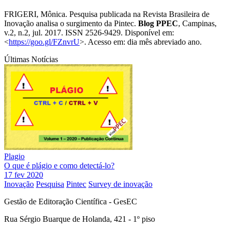
FRIGERI, Mônica. Pesquisa publicada na Revista Brasileira de
Inovação analisa o surgimento da Pintec.
Blog PPEC
, Campinas,
v.2, n.2, jul. 2017. ISSN 2526-9429. Disponível em:
<
https://goo.gl/FZnvrU
>. Acesso em: dia mês abreviado ano.
Últimas Notícias
Plagio
O que é plágio e como detectá-lo?
17 fev 2020
Inovação
Pesquisa
Pintec
Survey de inovação
Gestão de Editoração Científica - GesEC
Rua Sérgio Buarque de Holanda, 421 - 1º piso