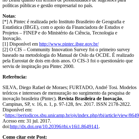
políticas públicas e gestão empresarial no país.
Notas
:
[*] A Pintec é realizada pelo Instituto Brasileiro de Geografia e
Estatística (IBGE), com o apoio da Financiadora de Estudos e
Projetos – FINEP e do Ministério da Ciência, Tecnologia e
Inovação.
[1] Disponível em
http://www.pintec.ibge.gov.br/
[2] O CIS – Community Innovation Survey foi o primeiro survey
baseado na metodologia do Manual de Oslo da OCDE. É realizado
pela Eurostat de dois em dois anos. O CIS-3 foi o questionário que
serviu de inspiração pra Pintec 2000.
Referência:
SILVA, Diego Rafael de Moraes; FURTADO, André Tosi. Modelos
teóricos e interesses de mensuração no surgimento da pesquisa de
inovação brasileira (Pintec).
Revista Brasileira de Inovação
,
Campinas, SP, v. 16, n. 1, p. 97-128, fev. 2017. ISSN 2178-2822.
Disponível em:
<
https://periodicos.sbu.unicamp.br/ojs/index.php/rbi/article/view/864
Acesso em: 31 jul. 2017.
doi:
http://dx.doi.org/10.20396/rbi.v16i1.8649141
.
Como citar este Post: